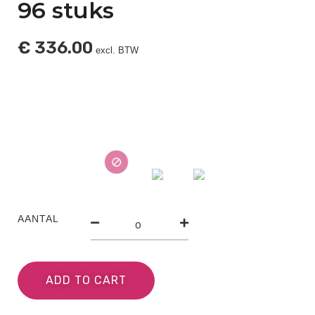
96 stuks
€
336.00
excl. BTW
AANTAL
ADD TO CART