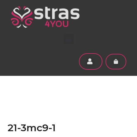
21-3mc9-1