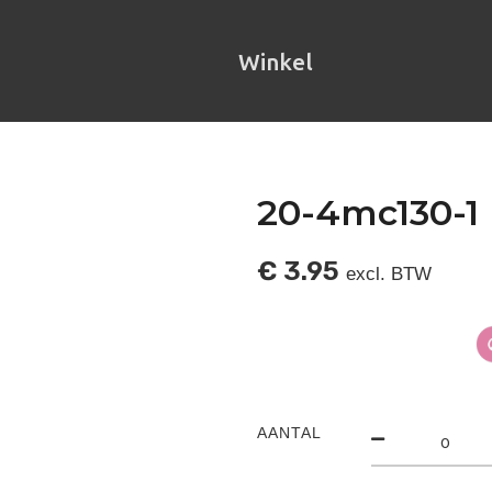
Winkel
20-4mc130-1
€
3.95
excl. BTW
AANTAL