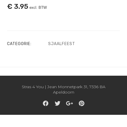
€
3.95
excl. BTW
CATEGORIE:
SJAALFEEST
Stras 4 You | Jean Monnetpark 31, 7336 BA
Apeldoorn