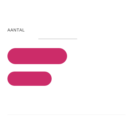
AANTAL
ADD TO CART
Prijs aanpassen
CATEGORIE:
KLEINESJAALS