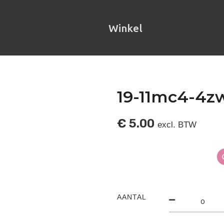
Winkel
19-11mc4-4z
€
5.00
excl. BTW
AANTAL